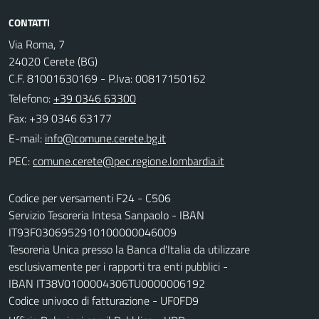
CONTATTI
Via Roma, 7
24020 Cerete (BG)
C.F. 81001630169 - P.Iva: 00817150162
Telefono:
+39 0346 63300
Fax: +39 0346 63177
E-mail:
PEC:
Codice per versamenti F24 - C506
Servizio Tesoreria Intesa Sanpaolo - IBAN
IT93F0306952910100000046009
Tesoreria Unica presso la Banca d'Italia da utilizzare
esclusivamente per i rapporti tra enti pubblici -
IBAN IT38V0100004306TU0000006192
Codice univoco di fatturazione - UF0FD9