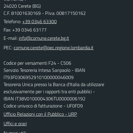
24020 Cerete (BG)
C.F. 81001630169 - P.Iva: 00817150162
Telefono:
+39 0346 63300
Fax: +39 0346 63177
E-mail:
PEC:
Codice per versamenti F24 - C506
Servizio Tesoreria Intesa Sanpaolo - IBAN
IT93F0306952910100000046009
Tesoreria Unica presso la Banca d'Italia da utilizzare
esclusivamente per i rapporti tra enti pubblici -
IBAN IT38V0100004306TU0000006192
Codice univoco di fatturazione - UF0FD9
Ufficio Relazioni con il Pubblico - URP
Uffici e orari
Numeri utili