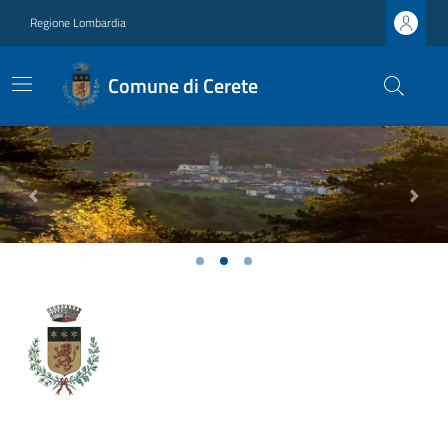
Regione Lombardia
Comune di Cerete
Previous
Next
Ultime notizie