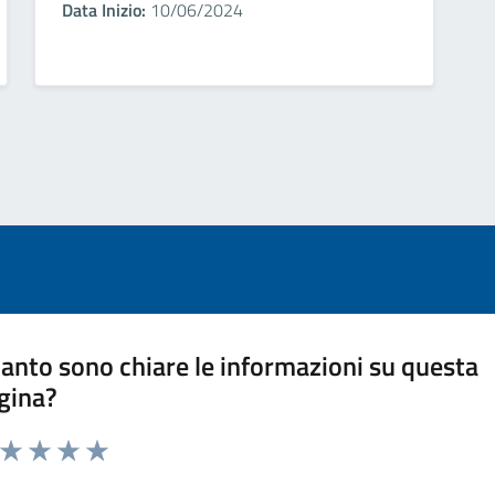
Data Inizio:
10/06/2024
anto sono chiare le informazioni su questa
gina?
a da 1 a 5 stelle la pagina
ta 1 stelle su 5
Valuta 2 stelle su 5
Valuta 3 stelle su 5
Valuta 4 stelle su 5
Valuta 5 stelle su 5