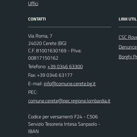
Uffici
CONTATTI
LINK UTIL
Via Roma, 7
CSC Rov
24020 Cerete (BG)
Denunce 
C.F. 81001630169 - P.Iva:
Borghi P
00817150162
Telefono:
+39 0346 63300
Fax: +39 0346 63177
E-mail:
PEC:
Codice per versamenti F24 - C506
Servizio Tesoreria Intesa Sanpaolo -
IBAN