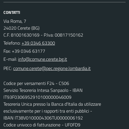
CONTATTI
Via Roma, 7
24020 Cerete (BG)
C.F. 81001630169 - P.Iva: 00817150162
Telefono:
+39 0346 63300
Fax: +39 0346 63177
E-mail:
PEC:
Codice per versamenti F24 - C506
Servizio Tesoreria Intesa Sanpaolo - IBAN
IT93F0306952910100000046009
Tesoreria Unica presso la Banca d'Italia da utilizzare
esclusivamente per i rapporti tra enti pubblici -
IBAN IT38V0100004306TU0000006192
Codice univoco di fatturazione - UF0FD9