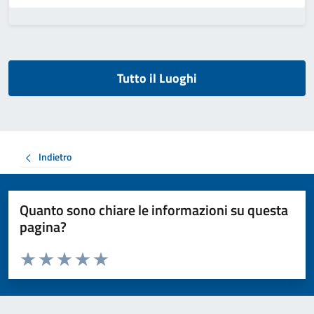
Tutto il Luoghi
Indietro
Quanto sono chiare le informazioni su questa
pagina?
Valuta da 1 a 5 stelle la pagina
Valuta 1 stelle su 5
Valuta 2 stelle su 5
Valuta 3 stelle su 5
Valuta 4 stelle su 5
Valuta 5 stelle su 5