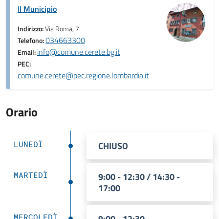
Il Municipio
Indirizzo:
Via Roma, 7
034663300
Telefono:
info@comune.cerete.bg.it
Email:
PEC:
comune.cerete@pec.regione.lombardia.it
Orario
LUNEDÌ
CHIUSO
MARTEDÌ
9:00 - 12:30 / 14:30 -
17:00
MERCOLEDÌ
9:00 - 12:30