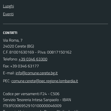
Luoghi
Eventi
CONTATTI
Via Roma, 7
24020 Cerete (BG)
C.F. 81001630169 - P.Iva: 00817150162
Telefono:
+39 0346 63300
Fax: +39 0346 63177
E-mail:
PEC:
Codice per versamenti F24 - C506
Servizio Tesoreria Intesa Sanpaolo - IBAN
IT93F0306952910100000046009