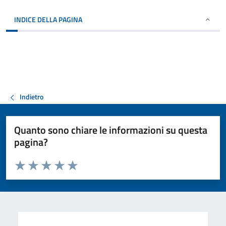
INDICE DELLA PAGINA
Indietro
Quanto sono chiare le informazioni su questa
pagina?
Valuta da 1 a 5 stelle la pagina
Valuta 1 stelle su 5
Valuta 2 stelle su 5
Valuta 3 stelle su 5
Valuta 4 stelle su 5
Valuta 5 stelle su 5