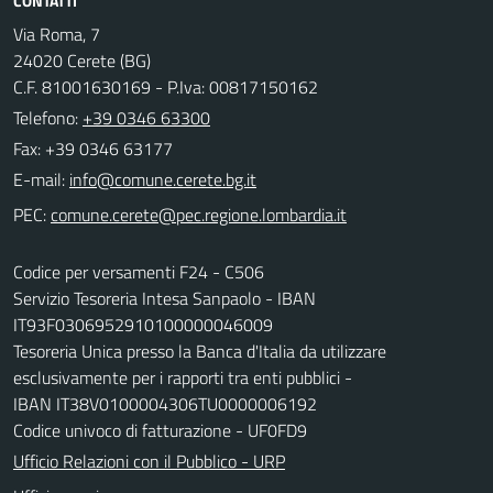
CONTATTI
Via Roma, 7
24020 Cerete (BG)
C.F. 81001630169 - P.Iva: 00817150162
Telefono:
+39 0346 63300
Fax: +39 0346 63177
E-mail:
PEC:
Codice per versamenti F24 - C506
Servizio Tesoreria Intesa Sanpaolo - IBAN
IT93F0306952910100000046009
Tesoreria Unica presso la Banca d'Italia da utilizzare
esclusivamente per i rapporti tra enti pubblici -
IBAN IT38V0100004306TU0000006192
Codice univoco di fatturazione - UF0FD9
Ufficio Relazioni con il Pubblico - URP