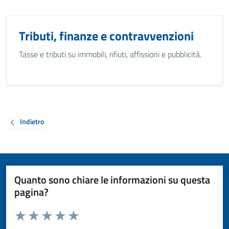
Tributi, finanze e contravvenzioni
Tasse e tributi su immobili, rifiuti, affissioni e pubblicità.
Indietro
Quanto sono chiare le informazioni su questa
pagina?
Valuta da 1 a 5 stelle la pagina
Valuta 1 stelle su 5
Valuta 2 stelle su 5
Valuta 3 stelle su 5
Valuta 4 stelle su 5
Valuta 5 stelle su 5