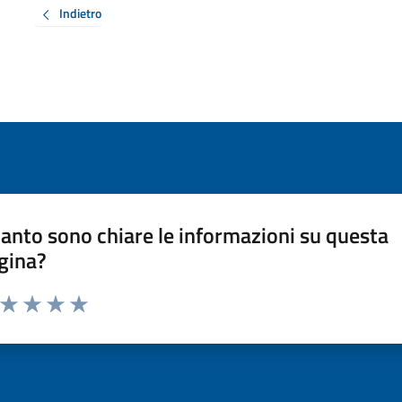
Indietro
anto sono chiare le informazioni su questa
gina?
a da 1 a 5 stelle la pagina
ta 1 stelle su 5
Valuta 2 stelle su 5
Valuta 3 stelle su 5
Valuta 4 stelle su 5
Valuta 5 stelle su 5