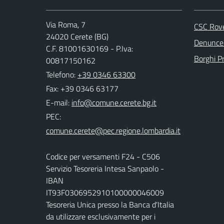
Via Roma, 7
CSC Rov
24020 Cerete (BG)
Denunce 
C.F. 81001630169 - P.Iva:
Borghi P
00817150162
Telefono:
+39 0346 63300
Fax: +39 0346 63177
E-mail:
PEC:
Codice per versamenti F24 - C506
Servizio Tesoreria Intesa Sanpaolo -
IBAN
IT93F0306952910100000046009
Tesoreria Unica presso la Banca d'Italia
da utilizzare esclusivamente per i