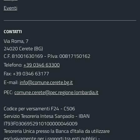
Eventi
CONTATTI
Via Roma, 7
24020 Cerete (BG)
C.F. 81001630169 - P.Iva: 00817150162
Telefono:
+39 0346 63300
Fax: +39 0346 63177
E-mail:
PEC:
Codice per versamenti F24 - C506
Servizio Tesoreria Intesa Sanpaolo - IBAN
IT93F0306952910100000046009
Tesoreria Unica presso la Banca d'Italia da utilizzare
esclusivamente per i rapporti tra enti pubblici -