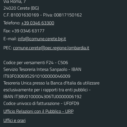
Via Roma, 7
24020 Cerete (BG)
C.F. 81001630169 - P.Iva: 00817150162
Telefono:
+39 0346 63300
Fax: +39 0346 63177
E-mail:
PEC:
Codice per versamenti F24 - C506
Servizio Tesoreria Intesa Sanpaolo - IBAN
IT93F0306952910100000046009
Tesoreria Unica presso la Banca d'Italia da utilizzare
esclusivamente per i rapporti tra enti pubblici -
IBAN IT38V0100004306TU0000006192
Codice univoco di fatturazione - UF0FD9
Ufficio Relazioni con il Pubblico - URP
Uffici e orari