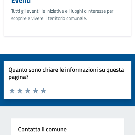
Eventi
Tutti gli eventi, le iniziative e i luoghi d'interesse per
scoprire e vivere il territorio comunale.
Quanto sono chiare le informazioni su questa
pagina?
Valuta da 1 a 5 stelle la pagina
Valuta 1 stelle su 5
Valuta 2 stelle su 5
Valuta 3 stelle su 5
Valuta 4 stelle su 5
Valuta 5 stelle su 5
Contatta il comune