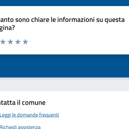
anto sono chiare le informazioni su questa
gina?
a da 1 a 5 stelle la pagina
ta 1 stelle su 5
Valuta 2 stelle su 5
Valuta 3 stelle su 5
Valuta 4 stelle su 5
Valuta 5 stelle su 5
tatta il comune
Leggi le domande frequenti
Richiedi assistenza