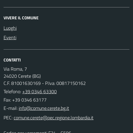
VIVERE IL COMUNE
Luoghi
Eventi
CONTATTI
Via Roma, 7
24020 Cerete (BG)
C.F. 81001630169 - P.Iva: 00817150162
Telefono:
+39 0346 63300
Fax: +39 0346 63177
E-mail:
PEC:
Codice per versamenti F24 - C506