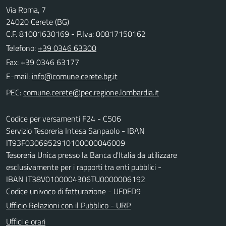
Via Roma, 7
24020 Cerete (BG)
C.F. 81001630169 - P.Iva: 00817150162
Telefono:
+39 0346 63300
Fax: +39 0346 63177
E-mail:
PEC:
Codice per versamenti F24 - C506
Servizio Tesoreria Intesa Sanpaolo - IBAN
IT93F0306952910100000046009
Tesoreria Unica presso la Banca d'Italia da utilizzare
esclusivamente per i rapporti tra enti pubblici -
IBAN IT38V0100004306TU0000006192
Codice univoco di fatturazione - UF0FD9
Ufficio Relazioni con il Pubblico - URP
Uffici e orari