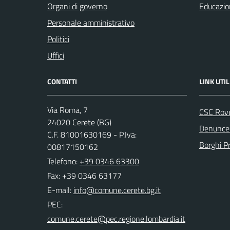
Organi di governo
Educazio
Personale amministrativo
Politici
Uffici
CONTATTI
LINK UTIL
Via Roma, 7
CSC Rov
24020 Cerete (BG)
Denunce 
C.F. 81001630169 - P.Iva:
Borghi P
00817150162
Telefono:
+39 0346 63300
Fax: +39 0346 63177
E-mail:
PEC: