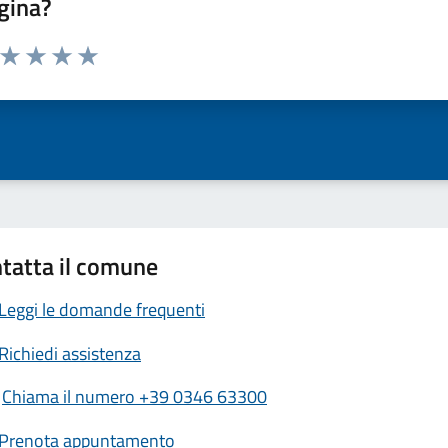
gina?
a da 1 a 5 stelle la pagina
ta 1 stelle su 5
Valuta 2 stelle su 5
Valuta 3 stelle su 5
Valuta 4 stelle su 5
Valuta 5 stelle su 5
tatta il comune
Leggi le domande frequenti
Richiedi assistenza
Chiama il numero +39 0346 63300
Prenota appuntamento