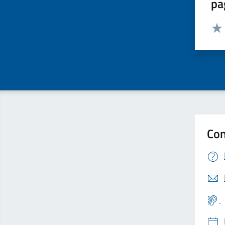
pa
Valut
Valu
Con