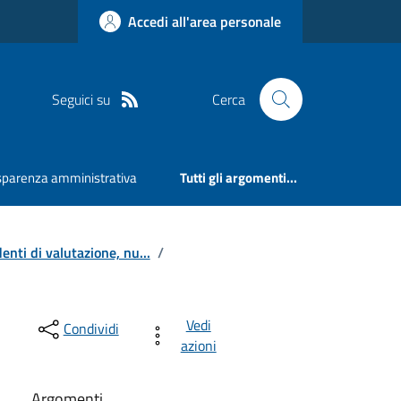
Accedi all'area personale
Seguici su
Cerca
sparenza amministrativa
Tutti gli argomenti...
nti di valutazione, nu...
/
Vedi
Condividi
azioni
Argomenti