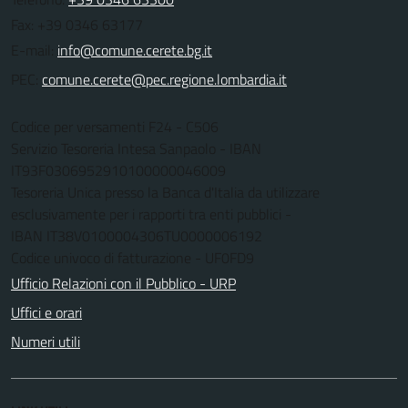
Fax: +39 0346 63177
E-mail:
PEC:
Codice per versamenti F24 - C506
Servizio Tesoreria Intesa Sanpaolo - IBAN
IT93F0306952910100000046009
Tesoreria Unica presso la Banca d'Italia da utilizzare
esclusivamente per i rapporti tra enti pubblici -
IBAN IT38V0100004306TU0000006192
Codice univoco di fatturazione - UF0FD9
Ufficio Relazioni con il Pubblico - URP
Uffici e orari
Numeri utili