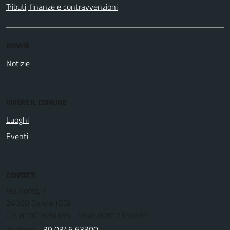
Tributi, finanze e contravvenzioni
NOVITÀ
Notizie
VIVERE IL COMUNE
Luoghi
Eventi
CONTATTI
Via Roma, 7
24020 Cerete (BG)
C.F. 81001630169 - P.Iva: 00817150162
Telefono:
+39 0346 63300