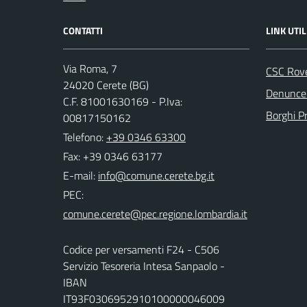
CONTATTI
LINK UTIL
Via Roma, 7
CSC Rov
24020 Cerete (BG)
Denunce 
C.F. 81001630169 - P.Iva:
Borghi P
00817150162
Telefono:
+39 0346 63300
Fax: +39 0346 63177
E-mail:
PEC:
Codice per versamenti F24 - C506
Servizio Tesoreria Intesa Sanpaolo -
IBAN
IT93F0306952910100000046009