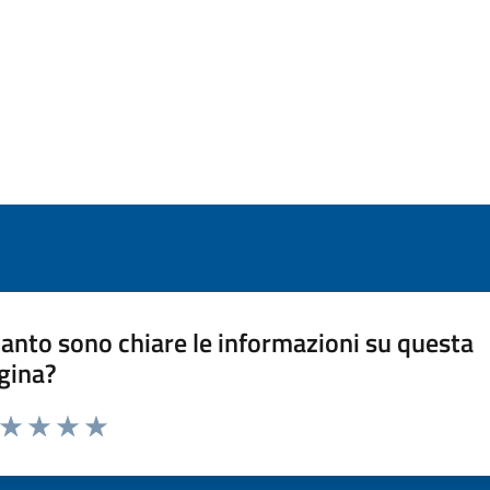
anto sono chiare le informazioni su questa
gina?
a da 1 a 5 stelle la pagina
ta 1 stelle su 5
Valuta 2 stelle su 5
Valuta 3 stelle su 5
Valuta 4 stelle su 5
Valuta 5 stelle su 5