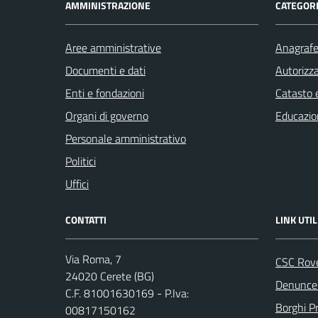
AMMINISTRAZIONE
CATEGORI
Aree amministrative
Anagrafe 
Documenti e dati
Autorizza
Enti e fondazioni
Catasto e
Organi di governo
Educazio
Personale amministrativo
Politici
Uffici
CONTATTI
LINK UTIL
Via Roma, 7
CSC Rov
24020 Cerete (BG)
Denunce 
C.F. 81001630169 - P.Iva:
Borghi P
00817150162