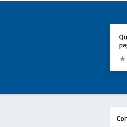
Qu
pa
Valut
Valu
Con