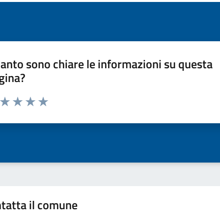
anto sono chiare le informazioni su questa
gina?
a da 1 a 5 stelle la pagina
ta 1 stelle su 5
Valuta 2 stelle su 5
Valuta 3 stelle su 5
Valuta 4 stelle su 5
Valuta 5 stelle su 5
tatta il comune