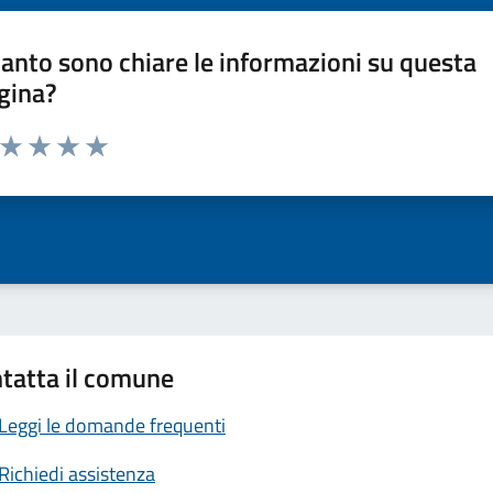
anto sono chiare le informazioni su questa
gina?
a da 1 a 5 stelle la pagina
ta 1 stelle su 5
Valuta 2 stelle su 5
Valuta 3 stelle su 5
Valuta 4 stelle su 5
Valuta 5 stelle su 5
tatta il comune
Leggi le domande frequenti
Richiedi assistenza