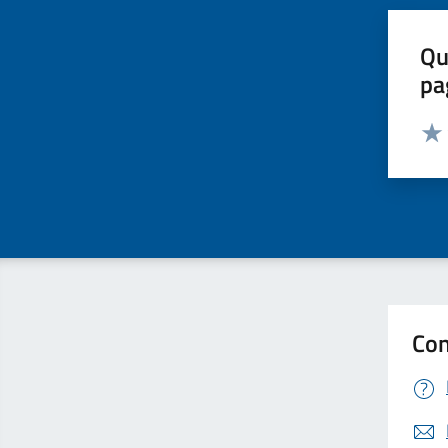
Qu
pa
Valut
Valu
Con