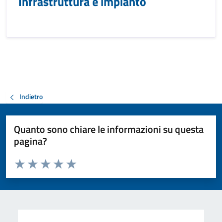
Infrastruttura e impianto
Indietro
Quanto sono chiare le informazioni su questa
pagina?
Valuta da 1 a 5 stelle la pagina
Valuta 1 stelle su 5
Valuta 2 stelle su 5
Valuta 3 stelle su 5
Valuta 4 stelle su 5
Valuta 5 stelle su 5