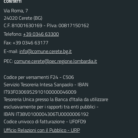
CONTATTI
Via Roma, 7
24020 Cerete (BG)
C.F. 81001630169 - P.Iva: 00817150162
Telefono:
+39 0346 63300
Fax: +39 0346 63177
E-mail:
PEC:
Codice per versamenti F24 - C506
Servizio Tesoreria Intesa Sanpaolo - IBAN
IT93F0306952910100000046009
Tesoreria Unica presso la Banca d'Italia da utilizzare
esclusivamente per i rapporti tra enti pubblici -
IBAN IT38V0100004306TU0000006192
Codice univoco di fatturazione - UF0FD9
Ufficio Relazioni con il Pubblico - URP