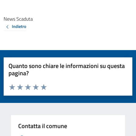
News Scaduta
Indietro
Quanto sono chiare le informazioni su questa
pagina?
Valuta da 1 a 5 stelle la pagina
Valuta 1 stelle su 5
Valuta 2 stelle su 5
Valuta 3 stelle su 5
Valuta 4 stelle su 5
Valuta 5 stelle su 5
Contatta il comune