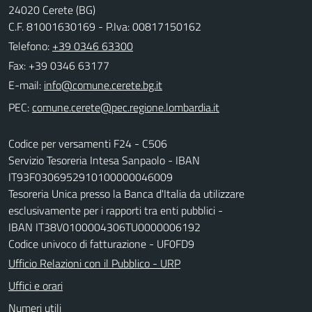
24020 Cerete (BG)
C.F. 81001630169 - P.Iva: 00817150162
Telefono:
+39 0346 63300
Fax: +39 0346 63177
E-mail:
PEC:
Codice per versamenti F24 - C506
Servizio Tesoreria Intesa Sanpaolo - IBAN
IT93F0306952910100000046009
Tesoreria Unica presso la Banca d'Italia da utilizzare
esclusivamente per i rapporti tra enti pubblici -
IBAN IT38V0100004306TU0000006192
Codice univoco di fatturazione - UF0FD9
Ufficio Relazioni con il Pubblico - URP
Uffici e orari
Numeri utili