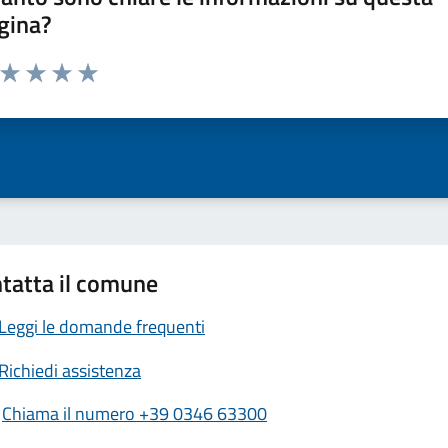
gina?
a da 1 a 5 stelle la pagina
ta 1 stelle su 5
Valuta 2 stelle su 5
Valuta 3 stelle su 5
Valuta 4 stelle su 5
Valuta 5 stelle su 5
tatta il comune
Leggi le domande frequenti
Richiedi assistenza
Chiama il numero +39 0346 63300