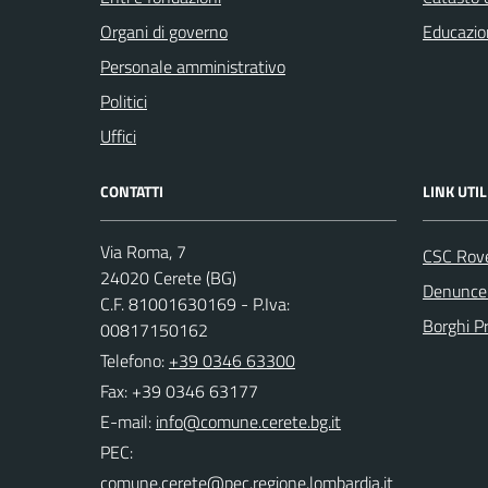
Organi di governo
Educazio
Personale amministrativo
Politici
Uffici
CONTATTI
LINK UTIL
Via Roma, 7
CSC Rov
24020 Cerete (BG)
Denunce 
C.F. 81001630169 - P.Iva:
Borghi P
00817150162
Telefono:
+39 0346 63300
Fax: +39 0346 63177
E-mail:
PEC: