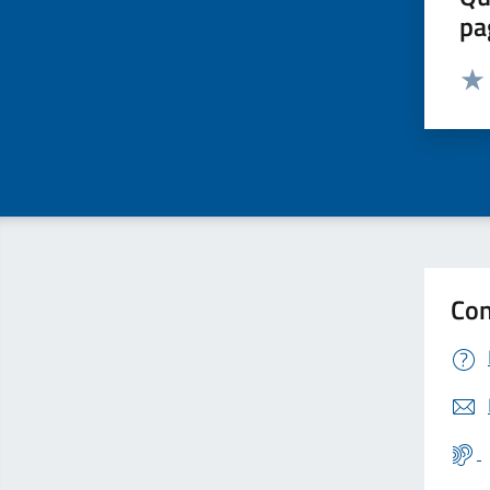
pa
Valut
Valu
Con