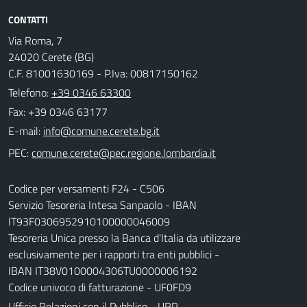
CONTATTI
Via Roma, 7
24020 Cerete (BG)
C.F. 81001630169 - P.Iva: 00817150162
Telefono:
+39 0346 63300
Fax: +39 0346 63177
E-mail:
PEC:
Codice per versamenti F24 - C506
Servizio Tesoreria Intesa Sanpaolo - IBAN
IT93F0306952910100000046009
Tesoreria Unica presso la Banca d'Italia da utilizzare
esclusivamente per i rapporti tra enti pubblici -
IBAN IT38V0100004306TU0000006192
Codice univoco di fatturazione - UF0FD9
Ufficio Relazioni con il Pubblico - URP