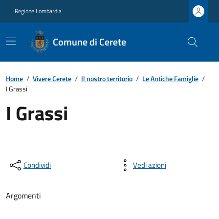
Regione Lombardia
Comune di Cerete
Home
/
Vivere Cerete
/
Il nostro territorio
/
Le Antiche Famiglie
/
I Grassi
I Grassi
Condividi
Vedi azioni
Argomenti