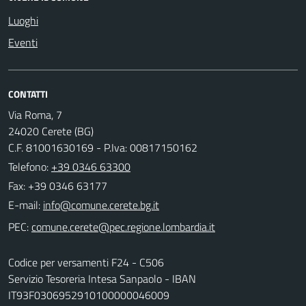
Luoghi
Eventi
CONTATTI
Via Roma, 7
24020 Cerete (BG)
C.F. 81001630169 - P.Iva: 00817150162
Telefono:
+39 0346 63300
Fax: +39 0346 63177
E-mail:
PEC:
Codice per versamenti F24 - C506
Servizio Tesoreria Intesa Sanpaolo - IBAN
IT93F0306952910100000046009