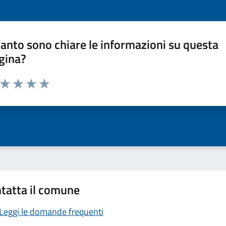
anto sono chiare le informazioni su questa
gina?
a da 1 a 5 stelle la pagina
ta 1 stelle su 5
Valuta 2 stelle su 5
Valuta 3 stelle su 5
Valuta 4 stelle su 5
Valuta 5 stelle su 5
tatta il comune
Leggi le domande frequenti