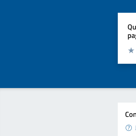
Qu
pa
Valut
Valu
Con