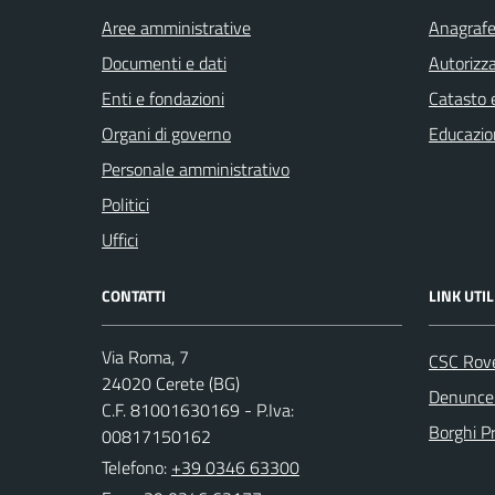
Aree amministrative
Anagrafe 
Documenti e dati
Autorizza
Enti e fondazioni
Catasto e
Organi di governo
Educazio
Personale amministrativo
Politici
Uffici
CONTATTI
LINK UTIL
Via Roma, 7
CSC Rov
24020 Cerete (BG)
Denunce 
C.F. 81001630169 - P.Iva:
Borghi P
00817150162
Telefono:
+39 0346 63300