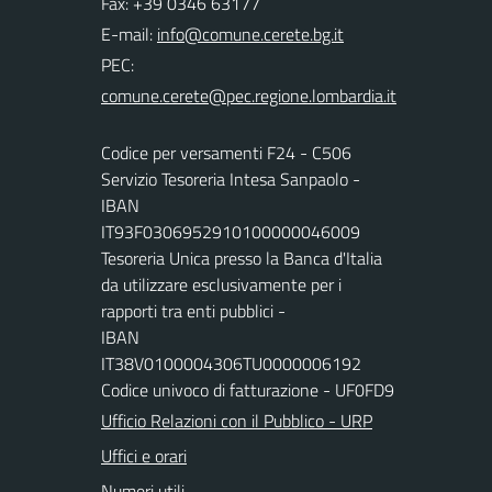
Fax: +39 0346 63177
E-mail:
PEC:
Codice per versamenti F24 - C506
Servizio Tesoreria Intesa Sanpaolo -
IBAN
IT93F0306952910100000046009
Tesoreria Unica presso la Banca d'Italia
da utilizzare esclusivamente per i
rapporti tra enti pubblici -
IBAN
IT38V0100004306TU0000006192
Codice univoco di fatturazione - UF0FD9
Ufficio Relazioni con il Pubblico - URP
Uffici e orari
Numeri utili